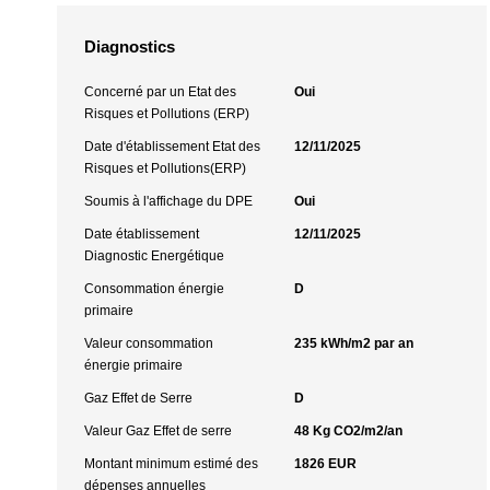
Diagnostics
Concerné par un Etat des
Oui
Risques et Pollutions (ERP)
Date d'établissement Etat des
12/11/2025
Risques et Pollutions(ERP)
Soumis à l'affichage du DPE
Oui
Date établissement
12/11/2025
Diagnostic Energétique
Consommation énergie
D
primaire
Valeur consommation
235 kWh/m2 par an
énergie primaire
Gaz Effet de Serre
D
Valeur Gaz Effet de serre
48 Kg CO2/m2/an
Montant minimum estimé des
1826 EUR
dépenses annuelles