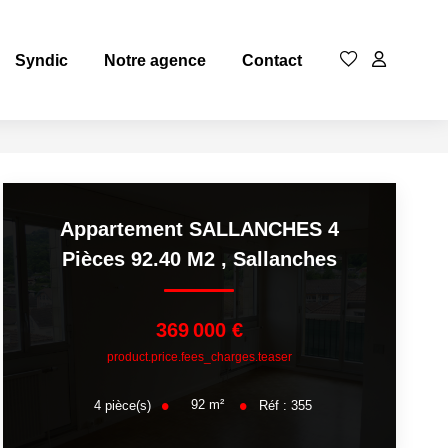
Syndic
Notre agence
Contact
Appartement SALLANCHES 4
Pièces 92.40 M2
,
Sallanches
369 000 €
product.price.fees_charges.teaser
92
m²
4
pièce(s)
Réf :
355